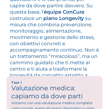
capire da dove partire davvero. Su
questa base, l’
équipe ConCura
costruisce un
piano Longevity
su
misura che combina prevenzione,
monitoraggio, alimentazione,
movimento e gestione dello stress,
con obiettivi concreti e
accompagnamento continuo. Non è
un trattamento “miracoloso”, ma un
cammino guidato che ti mette al
centro e ti aiuta a trasformare la
longevità da concetto astratto a
scelte quotidiane sostenibili.
Fase 1
Valutazione medica:
capiamo da dove parti
Iniziamo con una valutazione medica completa:
visita iniziale, eventuali esami diagnostici e visita