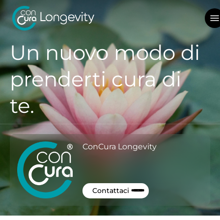
Skip
Me
to
main
content
Un nuovo modo di
prenderti cura di
te.
ConCura Longevity
Contattaci